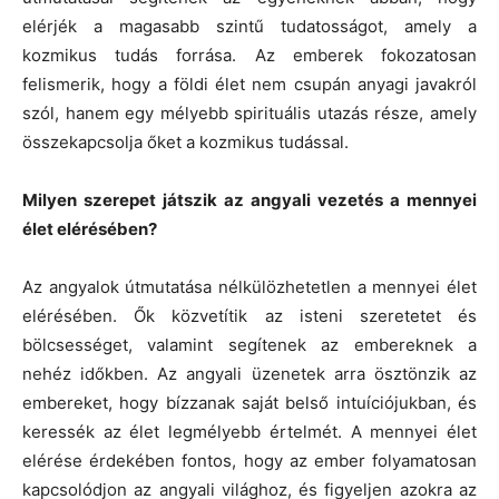
elérjék a magasabb szintű tudatosságot, amely a
kozmikus tudás forrása. Az emberek fokozatosan
felismerik, hogy a földi élet nem csupán anyagi javakról
szól, hanem egy mélyebb spirituális utazás része, amely
összekapcsolja őket a kozmikus tudással.
Milyen szerepet játszik az angyali vezetés a mennyei
élet elérésében?
Az angyalok útmutatása nélkülözhetetlen a mennyei élet
elérésében. Ők közvetítik az isteni szeretetet és
bölcsességet, valamint segítenek az embereknek a
nehéz időkben. Az angyali üzenetek arra ösztönzik az
embereket, hogy bízzanak saját belső intuíciójukban, és
keressék az élet legmélyebb értelmét. A mennyei élet
elérése érdekében fontos, hogy az ember folyamatosan
kapcsolódjon az angyali világhoz, és figyeljen azokra az