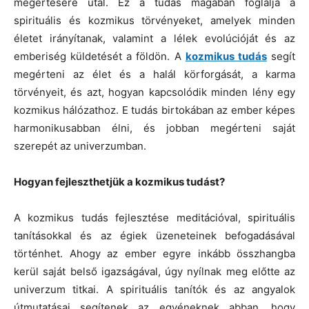
megértésére utal. Ez a tudás magában foglalja a
spirituális és kozmikus törvényeket, amelyek minden
életet irányítanak, valamint a lélek evolúcióját és az
emberiség küldetését a földön. A
kozmikus tudás
segít
megérteni az élet és a halál körforgását, a karma
törvényeit, és azt, hogyan kapcsolódik minden lény egy
kozmikus hálózathoz. E tudás birtokában az ember képes
harmonikusabban élni, és jobban megérteni saját
szerepét az univerzumban.
Hogyan fejleszthetjük a kozmikus tudást?
A kozmikus tudás fejlesztése meditációval, spirituális
tanításokkal és az égiek üzeneteinek befogadásával
történhet. Ahogy az ember egyre inkább összhangba
kerül saját belső igazságával, úgy nyílnak meg előtte az
univerzum titkai. A spirituális tanítók és az angyalok
útmutatásai segítenek az egyéneknek abban, hogy