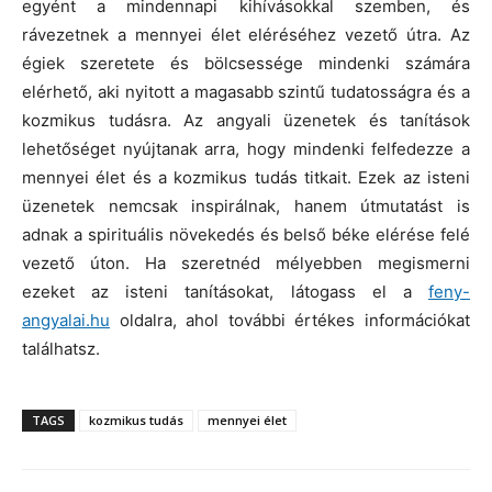
egyént a mindennapi kihívásokkal szemben, és
rávezetnek a mennyei élet eléréséhez vezető útra. Az
égiek szeretete és bölcsessége mindenki számára
elérhető, aki nyitott a magasabb szintű tudatosságra és a
kozmikus tudásra. Az angyali üzenetek és tanítások
lehetőséget nyújtanak arra, hogy mindenki felfedezze a
mennyei élet és a kozmikus tudás titkait. Ezek az isteni
üzenetek nemcsak inspirálnak, hanem útmutatást is
adnak a spirituális növekedés és belső béke elérése felé
vezető úton. Ha szeretnéd mélyebben megismerni
ezeket az isteni tanításokat, látogass el a
feny-
angyalai.hu
oldalra, ahol további értékes információkat
találhatsz.
TAGS
kozmikus tudás
mennyei élet