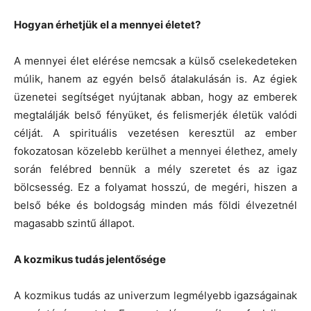
Hogyan érhetjük el a mennyei életet?
A mennyei élet elérése nemcsak a külső cselekedeteken
múlik, hanem az egyén belső átalakulásán is. Az égiek
üzenetei segítséget nyújtanak abban, hogy az emberek
megtalálják belső fényüket, és felismerjék életük valódi
célját. A spirituális vezetésen keresztül az ember
fokozatosan közelebb kerülhet a mennyei élethez, amely
során felébred bennük a mély szeretet és az igaz
bölcsesség. Ez a folyamat hosszú, de megéri, hiszen a
belső béke és boldogság minden más földi élvezetnél
magasabb szintű állapot.
A kozmikus tudás jelentősége
A kozmikus tudás az univerzum legmélyebb igazságainak