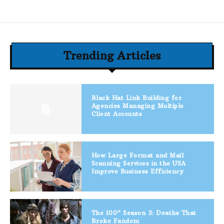
Trending Articles
Black Hat Link Building for
Agencies Managing Multiple
Client Accounts
How Large Format and Mail
Scanning Services in the USA
Improve Business Efficiency
The 100” Season 3: Deaths That
Broke Fandom